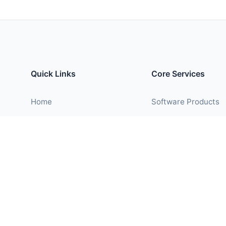
Quick Links
Core Services
Home
Software Products
About
Custom Developmen
Services
Custom Dev
Contact
Contact