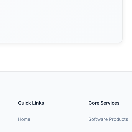
Quick Links
Core Services
Home
Software Products
About
Custom Developmen
Services
Custom Dev
Contact
Contact