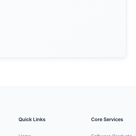
Quick Links
Core Services
Home
Software Products
About
Custom Developmen
Services
Custom Dev
Contact
Contact