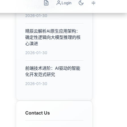
Contact Us
Feel free to contact us for
any inquiries
Contact Now