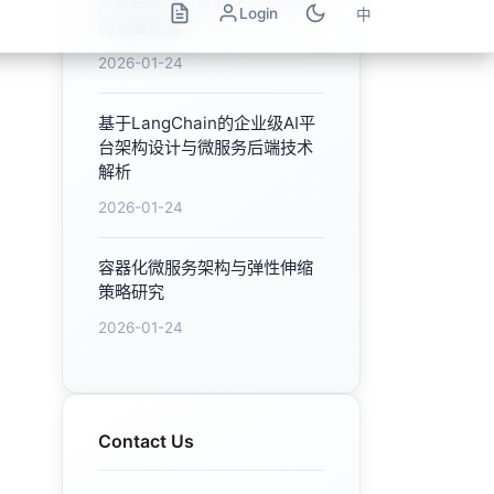
Contact Us
Feel free to contact us for
any inquiries
Contact Now