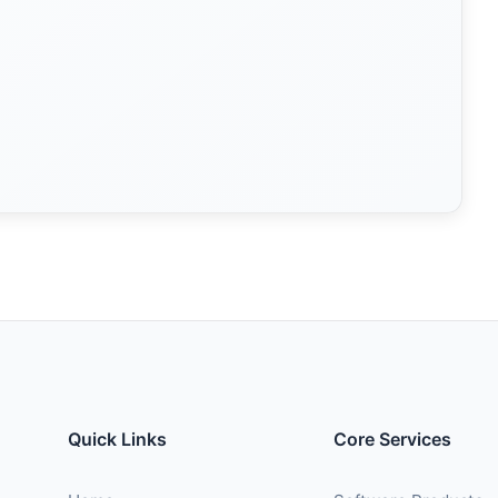
Quick Links
Core Services
Home
Software Products
About
Custom Developmen
Services
Custom Dev
Contact
Contact