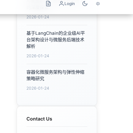
Contact Us
Feel free to contact us for
any inquiries
Contact Now