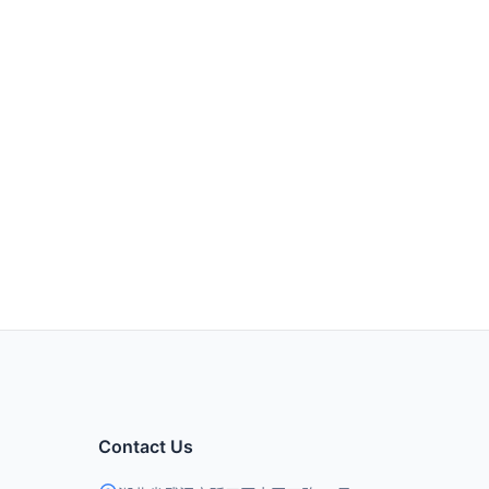
Contact Us
湖北省武汉市硚口区古田四路49号
contact@qingchencloud.com
t