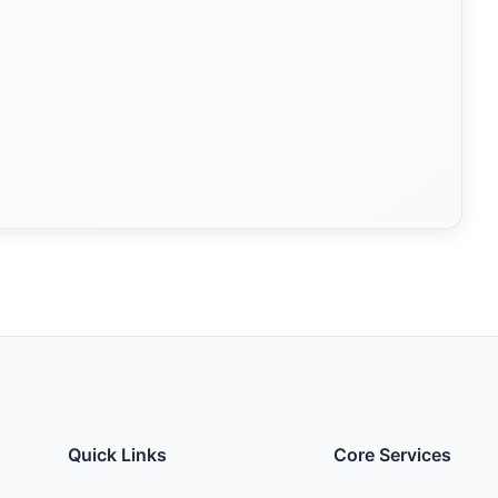
Quick Links
Core Services
Home
Software Products
About
Custom Developmen
Services
Custom Dev
Contact
Contact