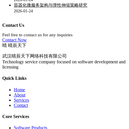
容器化微服务架构与弹性伸缩策略研究
2026-01-24
Contact Us
Feel free to contact us for any inquiries
Contact Now
晴
晴辰天下
武汉晴辰天下网络科技有限公司
Technology service company focused on software development and
licensing
Quick Links
Home
About
Services
Contact
Core Services
Software Products